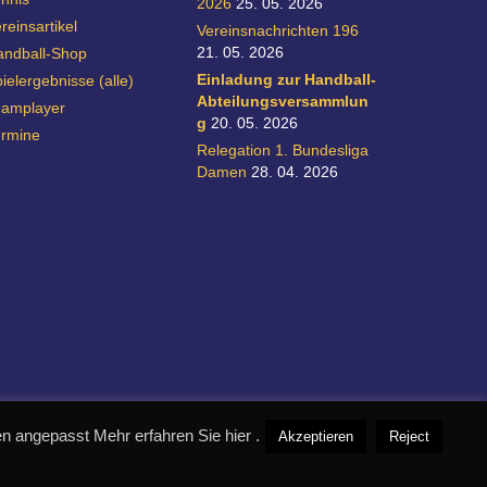
2026
25. 05. 2026
reinsartikel
Vereinsnachrichten 196
21. 05. 2026
andball-Shop
Einladung zur Handball-
ielergebnisse (alle)
Abteilungsversammlun
eamplayer
g
20. 05. 2026
ermine
Relegation 1. Bundesliga
Damen
28. 04. 2026
 angepasst Mehr erfahren Sie hier .
Akzeptieren
Reject
realisiert durch designpraxis.de