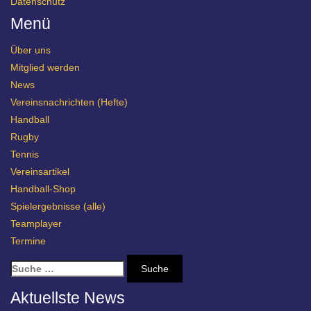
Datenschutz
Menü
Über uns
Mitglied werden
News
Vereinsnachrichten (Hefte)
Handball
Rugby
Tennis
Vereinsartikel
Handball-Shop
Spielergebnisse (alle)
Teamplayer
Termine
S
u
c
Aktuellste News
h