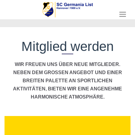
T
o
g
g
l
Mitglied werden
e
n
a
v
WIR FREUEN UNS ÜBER NEUE MITGLIEDER.
i
NEBEN DEM GROSSEN ANGEBOT UND EINER B
g
REITEN PALETTE AN SPORTLICHEN A
a
t
KTIVITÄTEN, BIETEN WIR EINE ANGENEHME H
i
ARMONISCHE ATMOSPHÄRE.
o
n