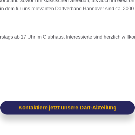
orbitant. Sowohl im klassischen Steeldart, als auch im elektroni
n in dem für uns relevanten Dartverband Hannover sind ca. 3000 S
rstags ab 17 Uhr im Clubhaus, Interessierte sind herzlich will
Kontaktiere jetzt unsere Dart-Abteilung