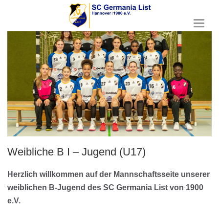
T
o
g
g
l
e
n
a
v
i
g
a
t
Weibliche B I – Jugend (U17)
i
o
n
Herzlich willkommen auf der Mannschaftsseite unserer
weiblichen B-Jugend des SC Germania List von 1900
e.V.