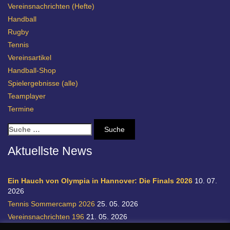
Vereinsnachrichten (Hefte)
Handball
Rugby
Tennis
Vereinsartikel
Handball-Shop
Spielergebnisse (alle)
Teamplayer
Termine
S
u
c
Aktuellste News
h
e
n
Ein Hauch von Olympia in Hannover: Die Finals 2026
10. 07.
a
2026
c
Tennis Sommercamp 2026
25. 05. 2026
h
Vereinsnachrichten 196
21. 05. 2026
:
Einladung zur Handball-Abteilungsversammlung
20. 05. 2026