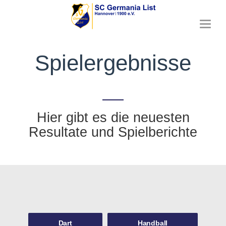
T
o
g
Spielergebnisse
g
l
e
n
a
v
Hier gibt es die neuesten
i
g
Resultate und Spielberichte
a
t
i
o
n
Dart
Handball