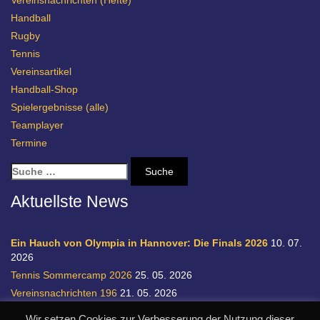
Vereinsnachrichten (Hefte)
Handball
Rugby
Tennis
Vereinsartikel
Handball-Shop
Spielergebnisse (alle)
Teamplayer
Termine
S
u
c
Aktuellste News
h
e
n
Ein Hauch von Olympia in Hannover: Die Finals 2026
10. 07.
a
2026
c
Tennis Sommercamp 2026
25. 05. 2026
h
Vereinsnachrichten 196
21. 05. 2026
:
Einladung zur Handball-Abteilungsversammlung
20. 05. 2026
Wir setzen Cookies zur Verbesserung der Nutzung dieser