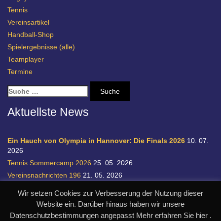
Tennis
Vereinsartikel
Handball-Shop
Spielergebnisse (alle)
Teamplayer
Termine
S
u
c
Aktuellste News
h
e
n
Ein Hauch von Olympia in Hannover: Die Finals 2026
10. 07.
a
2026
c
Tennis Sommercamp 2026
25. 05. 2026
h
Vereinsnachrichten 196
21. 05. 2026
:
Einladung zur Handball-Abteilungsversammlung
20. 05. 2026
Wir setzen Cookies zur Verbesserung der Nutzung dieser
Relegation 1. Bundesliga Damen
28. 04. 2026
Website ein. Darüber hinaus haben wir unsere
Datenschutzbestimmungen angepasst Mehr erfahren Sie hier .