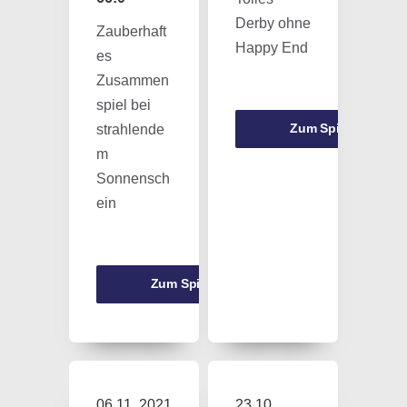
Derby ohne
Zauberhaft
Happy End
es
Zusammen
spiel bei
Zum Spiel
strahlende
m
Sonnensch
ein
Zum Spiel
06.11. 2021
23.10.