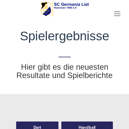
T
o
g
Spielergebnisse
g
l
e
n
a
v
Hier gibt es die neuesten
i
g
Resultate und Spielberichte
a
t
i
o
n
Dart
Handball