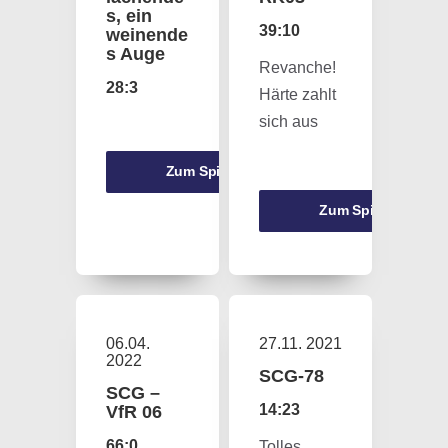
s, ein
39:10
weinende
s Auge
Revanche!
28:3
Härte zahlt
sich aus
Zum Spiel
Zum Spiel
06.04.
27.11. 2021
2022
SCG-78
SCG –
14:23
VfR 06
66:0
Tolles