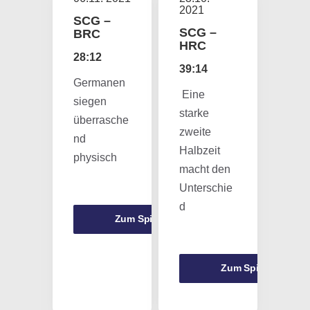
2021
SCG –
SCG –
BRC
HRC
28:12
39:14
Germanen
Eine
siegen
starke
überrasche
zweite
nd
Halbzeit
physisch
macht den
Unterschie
d
Zum Spiel
Zum Spiel