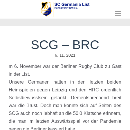
T
o
g
g
l
SCG – BRC
e
n
a
6. 11. 2021
v
m 6. November war der Berliner Rugby Club zu Gast
i
g
in der List.
a
Unsere Germanen hatten in den letzten beiden
t
i
Heimspielen gegen Leipzig und den HRC ordentlich
o
Selbstbewusstsein getankt. Dementsprechend breit
n
war die Brust. Doch man konnte sich auf Seiten des
SCG auch noch lebhaft an die 50:0 Klatsche erinnern,
die man im letzten Auswärtsspiel vor der Pandemie
gegen die Berliner kassiert hatte.