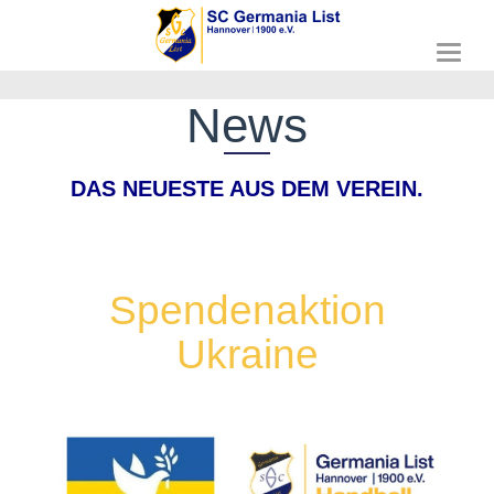
T
o
g
News
g
l
e
DAS NEUESTE AUS DEM VEREIN.
n
a
v
i
g
a
Spendenaktion
t
i
Ukraine
o
n