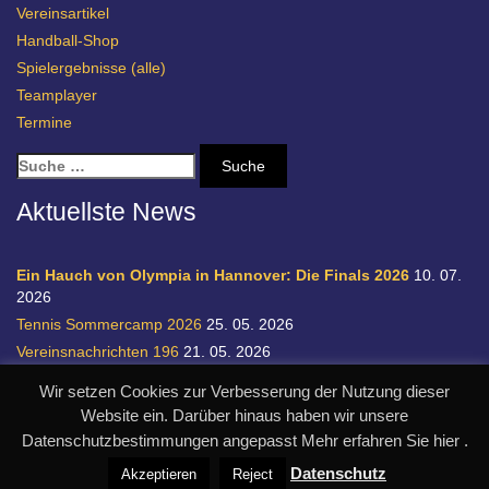
Vereinsartikel
Handball-Shop
Spielergebnisse (alle)
Teamplayer
Termine
S
u
c
Aktuellste News
h
e
n
Ein Hauch von Olympia in Hannover: Die Finals 2026
10. 07.
a
2026
c
Tennis Sommercamp 2026
25. 05. 2026
h
Vereinsnachrichten 196
21. 05. 2026
:
Einladung zur Handball-Abteilungsversammlung
20. 05. 2026
Wir setzen Cookies zur Verbesserung der Nutzung dieser
Relegation 1. Bundesliga Damen
28. 04. 2026
Website ein. Darüber hinaus haben wir unsere
Datenschutzbestimmungen angepasst Mehr erfahren Sie hier .
© SC Germania List von 1900 e.V.
realisiert durch designpraxis.de
Datenschutz
Akzeptieren
Reject