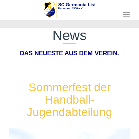
T
o
g
News
g
l
e
DAS NEUESTE AUS DEM VEREIN.
n
a
v
i
g
a
Sommerfest der
t
i
Handball-
o
n
Jugendabteilung