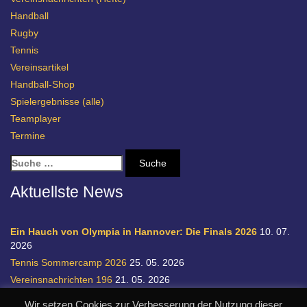
Handball
Rugby
Tennis
Vereinsartikel
Handball-Shop
Spielergebnisse (alle)
Teamplayer
Termine
S
u
c
Aktuellste News
h
e
n
Ein Hauch von Olympia in Hannover: Die Finals 2026
10. 07.
a
2026
c
Tennis Sommercamp 2026
25. 05. 2026
h
Vereinsnachrichten 196
21. 05. 2026
:
Einladung zur Handball-Abteilungsversammlung
20. 05. 2026
Wir setzen Cookies zur Verbesserung der Nutzung dieser