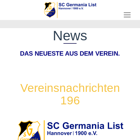
T
o
g
News
g
l
e
DAS NEUESTE AUS DEM VEREIN.
n
a
v
i
g
a
Vereinsnachrichten
t
i
196
o
n