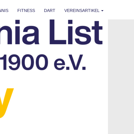
NNIS
FITNESS
DART
VEREINSARTIKEL