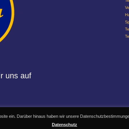
Te
Ve
H
Sp
T
T
r uns auf
site ein. Darüber hinaus haben wir unsere Datenschutzbestimmungen
Datenschutz