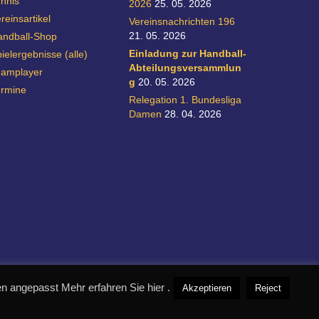
nnis
2026
25. 05. 2026
reinsartikel
Vereinsnachrichten 196
21. 05. 2026
andball-Shop
Einladung zur Handball-
ielergebnisse (alle)
Abteilungsversammlun
eamplayer
g
20. 05. 2026
ermine
Relegation 1. Bundesliga
Damen
28. 04. 2026
 angepasst Mehr erfahren Sie hier .
Akzeptieren
Reject
realisiert durch designpraxis.de