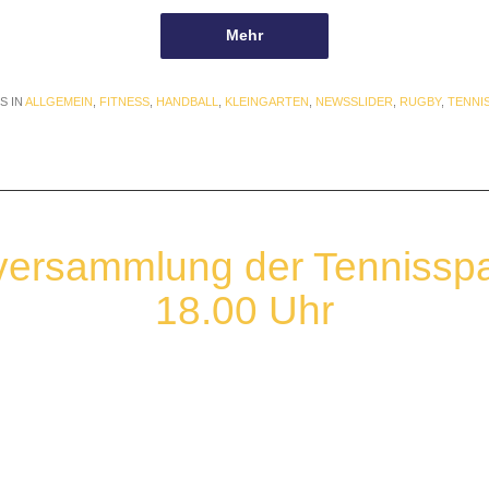
Mehr
S IN
ALLGEMEIN
,
FITNESS
,
HANDBALL
,
KLEINGARTEN
,
NEWSSLIDER
,
RUGBY
,
TENNI
versammlung der Tennisspa
18.00 Uhr