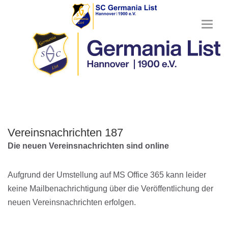
T
o
g
g
l
e
n
a
v
i
g
Vereinsnachrichten 187
a
Die neuen Vereinsnachrichten sind online
t
i
o
Aufgrund der Umstellung auf MS Office 365 kann leider
n
keine Mailbenachrichtigung über die Veröffentlichung der
neuen Vereinsnachrichten erfolgen.