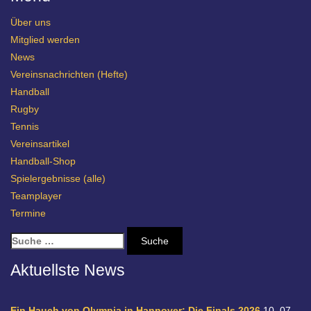
Über uns
Mitglied werden
News
Vereinsnachrichten (Hefte)
Handball
Rugby
Tennis
Vereinsartikel
Handball-Shop
Spielergebnisse (alle)
Teamplayer
Termine
S
u
c
Aktuellste News
h
e
n
Ein Hauch von Olympia in Hannover: Die Finals 2026
10. 07.