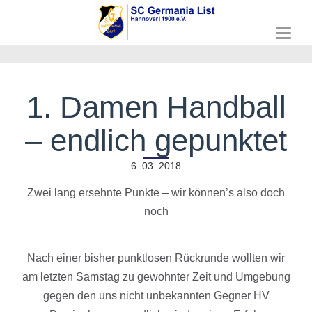
T
o
g
g
l
1. Damen Handball
e
n
– endlich gepunktet
a
v
i
6. 03. 2018
g
a
Zwei lang ersehnte Punkte – wir können’s also doch
t
noch
i
o
n
Nach einer bisher punktlosen Rückrunde wollten wir
am letzten Samstag zu gewohnter Zeit und Umgebung
gegen den uns nicht unbekannten Gegner HV