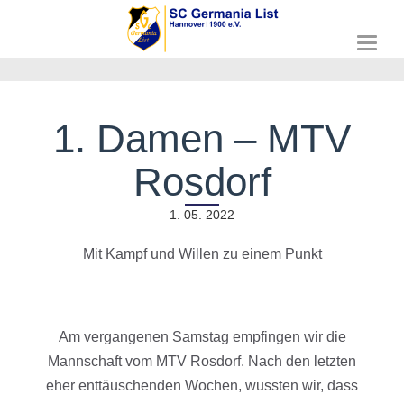
T
o
g
g
l
1. Damen – MTV
e
n
Rosdorf
a
v
i
1. 05. 2022
g
a
Mit Kampf und Willen zu einem Punkt
t
i
o
n
Am vergangenen Samstag empfingen wir die
Mannschaft vom MTV Rosdorf. Nach den letzten
eher enttäuschenden Wochen, wussten wir, dass