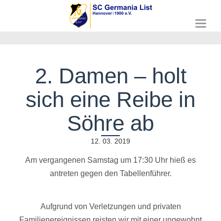
T
o
g
g
l
2. Damen – holt
e
n
sich eine Reibe in
a
v
i
Söhre ab
g
a
12. 03. 2019
t
i
Am vergangenen Samstag um 17:30 Uhr hieß es
o
n
antreten gegen den Tabellenführer.
Aufgrund von Verletzungen und privaten
Familienereignissen reisten wir mit einer ungewohnt