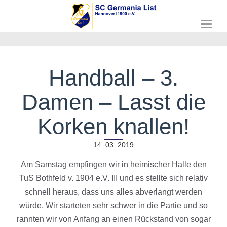
T
o
g
g
l
Handball – 3.
e
n
Damen – Lasst die
a
v
i
Korken knallen!
g
a
14. 03. 2019
t
i
Am Samstag empfingen wir in heimischer Halle den
o
n
TuS Bothfeld v. 1904 e.V. III und es stellte sich relativ
schnell heraus, dass uns alles abverlangt werden
würde. Wir starteten sehr schwer in die Partie und so
rannten wir von Anfang an einen Rückstand von sogar