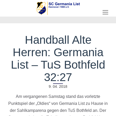
T
o
g
g
l
Handball Alte
e
n
Herren: Germania
a
v
i
List – TuS Bothfeld
g
a
32:27
t
i
o
9. 04. 2018
n
Am vergangenen Samstag stand das vorletzte
Punktspiel der „Oldies“ von Germania List zu Hause in
der Sahlkamparena gegen den TuS Bothfeld an. Der