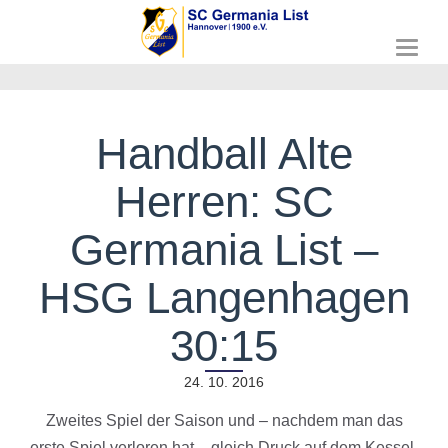
T
o
g
g
l
Handball Alte
e
n
Herren: SC
a
v
i
Germania List –
g
a
HSG Langenhagen
t
i
o
30:15
n
24. 10. 2016
Zweites Spiel der Saison und – nachdem man das
erste Spiel verloren hat – gleich Druck auf dem Kessel.