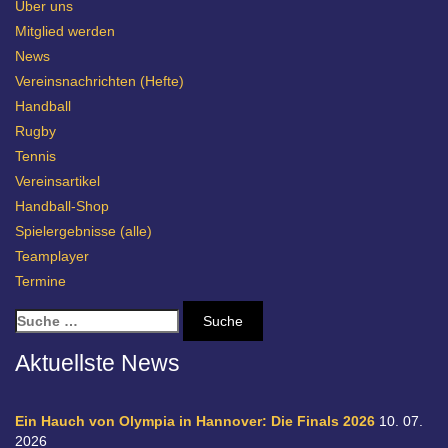
Über uns
Mitglied werden
News
Vereinsnachrichten (Hefte)
Handball
Rugby
Tennis
Vereinsartikel
Handball-Shop
Spielergebnisse (alle)
Teamplayer
Termine
S
u
c
Aktuellste News
h
e
n
Ein Hauch von Olympia in Hannover: Die Finals 2026
10. 07.
a
2026