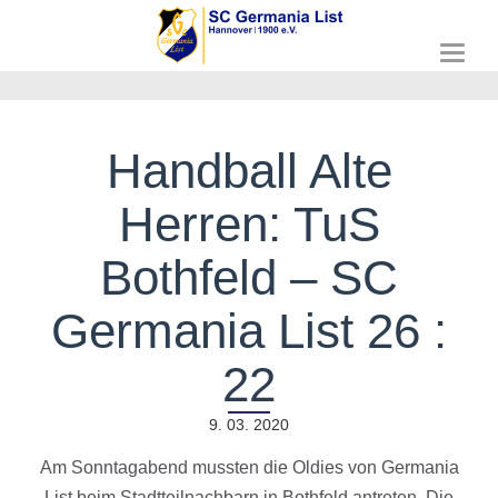
T
o
g
g
l
Handball Alte
e
n
Herren: TuS
a
v
i
Bothfeld – SC
g
a
Germania List 26 :
t
i
o
22
n
9. 03. 2020
Am Sonntagabend mussten die Oldies von Germania
List beim Stadtteilnachbarn in Bothfeld antreten. Die