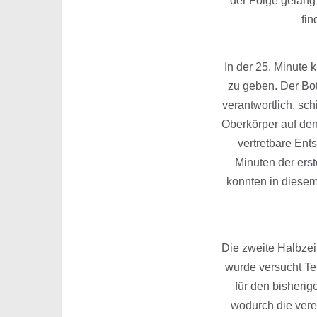
der Folge gelang
fin
In der 25. Minute
zu geben. Der Bot
verantwortlich, sc
Oberkörper auf den
vertretbare Ent
Minuten der erst
konnten in diesem
Die zweite Halbzei
wurde versucht T
für den bisherig
wodurch die vere