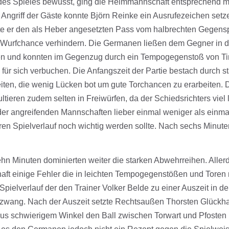
des Spieles bewusst, ging die Heimmannschaft entsprechend mot
 Angriff der Gäste konnte Björn Reinke ein Ausrufezeichen setz
te er den als Heber angesetzten Pass vom halbrechten Gegens
 Wurfchance verhindern. Die Germanen ließen dem Gegner in de
 und konnten im Gegenzug durch ein Tempogegenstoß von Tim 
 für sich verbuchen. Die Anfangszeit der Partie bestach durch 
iten, die wenig Lücken bot um gute Torchancen zu erarbeiten. 
tieren zudem selten in Freiwürfen, da der Schiedsrichters viel 
r angreifenden Mannschaften lieber einmal weniger als einmal z
eren Spielverlauf noch wichtig werden sollte. Nach sechs Minuten
hn Minuten dominierten weiter die starken Abwehrreihen. Allerd
t einige Fehler die in leichten Tempogegenstößen und Toren
Spielverlauf der den Trainer Volker Belde zu einer Auszeit in d
 zwang. Nach der Auszeit setzte Rechtsaußen Thorsten Glückhar
aus schwierigem Winkel den Ball zwischen Torwart und Pfosten 