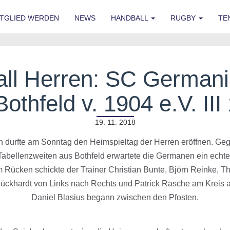
ITGLIED WERDEN
NEWS
HANDBALL
RUGBY
TE
ll Herren: SC Germania
othfeld v. 1904 e.V. III
19. 11. 2018
en durfte am Sonntag den Heimspieltag der Herren eröffnen. Ge
bellenzweiten aus Bothfeld erwartete die Germanen ein echtes
m Rücken schickte der Trainer Christian Bunte, Björn Reinke,
lückhardt von Links nach Rechts und Patrick Rasche am Kreis a
Daniel Blasius begann zwischen den Pfosten.