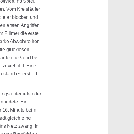
iviert ins Spiel.
en. Vom Kreisläufer
pieler blocken und
n ersten Angriffen
Fillmer die erste
starke Abwehrreihen
Die glücklosen
laufen ließ und bei
uviel pfiff. Eine
 stand es erst 1:1.
ings unterliefen der
 mündete. Ein
er 16. Minute beim
dt gleich eine
ins Netz zwang. In