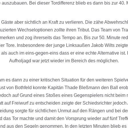
 auszubauen. Bei dieser Tordifferenz blieb es dann bis zur 40. 
äste aber sichtlich an Kraft zu verlieren. Die zähe Abwehrsch
duzierten Wechseloptionen zollte ihren Tribut. Das Team von Tr
merken und zog ihrerseits das Tempo an. Bis zur 50. Minute red
ier Tore. Insbesondere der junge Linksaußen Jakob Wilts zeigte
als auch im eins-gegen-eins dass er eine echte Alternative ist. 
Aufholjagd war jetzt wieder im Bereich des möglichen.
m es dann zu einer kritischen Situation für den weiteren Spiel
lust von Bothfeld konnte Kapitän Thade Bleßmann den Ball erob
doch auf Grund eines Stoßes eines Gegenspielers nicht beim 
tt auf Freiwurf zu entscheiden zeigte der Schiedsrichter jedoch 
eidung sorgte für sichtlichen Unmut auf den Rängen und bei den
 das Tor machte und damit den Vorsprung wieder auf fünf Treffe
nd aus den Segeln genommen. In den letzten Minuten blieb es 