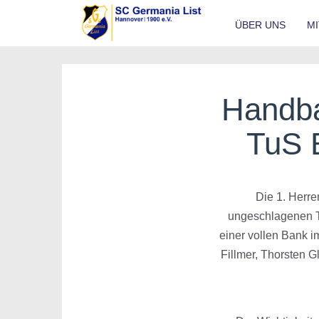
ÜBER UNS
M
Handba
TuS B
Die 1. Herr
ungeschlagenen Ta
einer vollen Bank i
Fillmer, Thorsten G