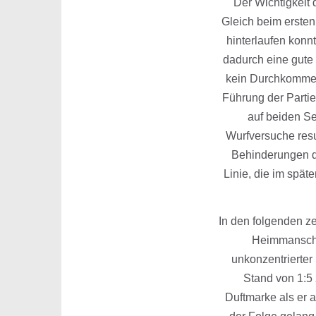
Der Wichtigkeit 
Gleich beim ersten
hinterlaufen konn
dadurch eine gute
kein Durchkommen
Führung der Partie
auf beiden Se
Wurfversuche resul
Behinderungen de
Linie, die im spät
In den folgenden ze
Heimmanschaf
unkonzentrierter 
Stand von 1:5
Duftmarke als er 