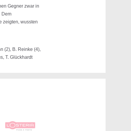
nen Gegner zwar in
t: Dem
e zeigten, wussten
n (2), B. Reinke (4),
us, T. Glückhardt