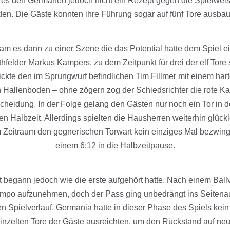
 es den Germanen jedoch nicht ein Rezept gegen die Spielweis
den. Die Gäste konnten ihre Führung sogar auf fünf Tore ausba
 kam es dann zu einer Szene die das Potential hatte dem Spiel
hfelder Markus Kampers, zu dem Zeitpunkt für drei der elf Tore
hickte den im Sprungwurf befindlichen Tim Fillmer mit einem ha
 Hallenboden – ohne zögern zog der Schiedsrichter die rote Kar
scheidung. In der Folge gelang den Gästen nur noch ein Tor in d
en Halbzeit. Allerdings spielten die Hausherren weiterhin glückl
 Zeitraum den gegnerischen Torwart kein einziges Mal bezwing
einem 6:12 in die Halbzeitpause.
t begann jedoch wie die erste aufgehört hatte. Nach einem Ballv
empo aufzunehmen, doch der Pass ging unbedrängt ins Seitena
en Spielverlauf. Germania hatte in dieser Phase des Spiels kein 
inzelten Tore der Gäste ausreichten, um den Rückstand auf neun