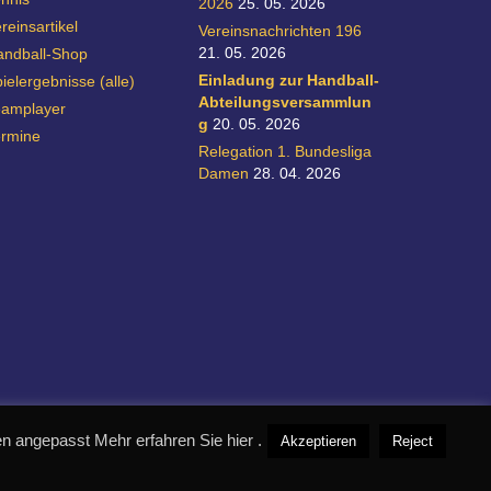
2026
25. 05. 2026
reinsartikel
Vereinsnachrichten 196
21. 05. 2026
andball-Shop
Einladung zur Handball-
ielergebnisse (alle)
Abteilungsversammlun
eamplayer
g
20. 05. 2026
ermine
Relegation 1. Bundesliga
Damen
28. 04. 2026
 angepasst Mehr erfahren Sie hier .
Akzeptieren
Reject
realisiert durch designpraxis.de