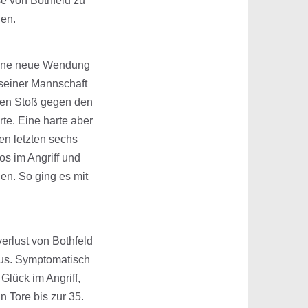
e von Bothfeld zu
uen.
 eine neue Wendung
 seiner Mannschaft
rten Stoß gegen den
te. Eine harte aber
en letzten sechs
os im Angriff und
en. So ging es mit
erlust von Bothfeld
us. Symptomatisch
Glück im Angriff,
 Tore bis zur 35.