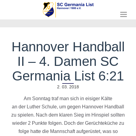
T
o
g
g
l
Hannover Handball
e
n
II – 4. Damen SC
a
v
i
Germania List 6:21
g
a
2. 03. 2018
t
i
Am Sonntag traf man sich in
eisiger
Kälte
o
n
an
der
Luther Schule
, um gegen Hannover Handball
zu
spielen.
Nach dem klaren Sieg im Hinspiel sollten
wieder 2 Punkte folgen. D
och der
Gerüchteküche
zu
folge hatte die
Mannschaft
aufgerüstet
, was so