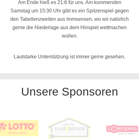
Am
Ende
hieß es 21:6
für uns.
Am kommenden
Samstag
um 15:30 Uhr
gibt es ein Spitzenspiel g
egen
den Tabellenzweiten
a
us Immse
nsen
, wo wir natürlich
gerne die Niederlage a
u
s dem
Hinspiel
wettmachen
wollen.
Lautstarke
Unterstützung
ist immer gerne gesehen.
Unsere Sponsoren