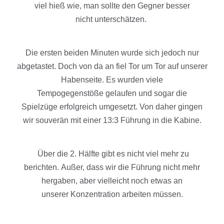
viel
hieß wie, man sollte den Geg
ner besser
nicht
unterschätzen
.
Die ersten beiden
Minuten
w
u
rde sich
jedoch
nur
abgeta
ste
t.
D
och
von da an
f
iel Tor um Tor auf unserer
Habenseite.
Es wurde
n
viele
Tempoge
genstö
ße
g
elaufen und sogar die
Spie
lzüge
erfolgreich
umgesetzt
.
Von daher gingen
wir
souverän mit einer 13:3
Führung in die
Kabine
.
Über die 2.
Hälfte gibt es
nicht viel mehr zu
berichten.
Außer
, dass wir die
Führung
nicht mehr
hergaben, aber
vielleicht
noch etwas an
unserer
Konzentration arbeiten
müssen
.