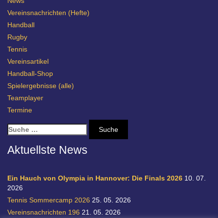
News
Vereinsnachrichten (Hefte)
Handball
Rugby
Tennis
Vereinsartikel
Handball-Shop
Spielergebnisse (alle)
Teamplayer
Termine
S
u
c
Aktuellste News
h
e
n
Ein Hauch von Olympia in Hannover: Die Finals 2026
10. 07.
a
2026
c
Tennis Sommercamp 2026
25. 05. 2026
h
Vereinsnachrichten 196
21. 05. 2026
: