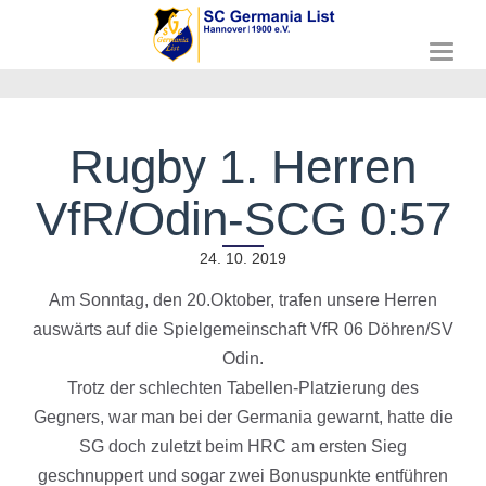
T
o
g
g
l
Rugby 1. Herren
e
n
VfR/Odin-SCG 0:57
a
v
i
24. 10. 2019
g
a
Am Sonntag, den 20.Oktober, trafen unsere Herren
t
auswärts auf die Spielgemeinschaft VfR 06 Döhren/SV
i
o
Odin.
n
Trotz der schlechten Tabellen-Platzierung des
Gegners, war man bei der Germania gewarnt, hatte die
SG doch zuletzt beim HRC am ersten Sieg
geschnuppert und sogar zwei Bonuspunkte entführen