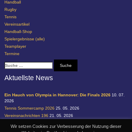
Handball
Rugby
Tennis
Vereinsartikel
Handball-Shop
Spielergebnisse (alle)
Teamplayer
Termine
S
u
c
Aktuellste News
h
e
n
Ein Hauch von Olympia in Hannover: Die Finals 2026
10. 07.
a
2026
c
Tennis Sommercamp 2026
25. 05. 2026
h
Vereinsnachrichten 196
21. 05. 2026
:
Einladung zur Handball-Abteilungsversammlung
20. 05. 2026
Wir setzen Cookies zur Verbesserung der Nutzung dieser
Relegation 1. Bundesliga Damen
28. 04. 2026