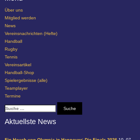
Über uns
Mitglied werden
News
Vereinsnachrichten (Hefte)
Handball
Rugby
Tennis
Vereinsartikel
Handball-Shop
Spielergebnisse (alle)
Teamplayer
Termine
S
u
c
Aktuellste News
h
e
n
Ein Hauch von Olympia in Hannover: Die Finals 2026
10. 07.