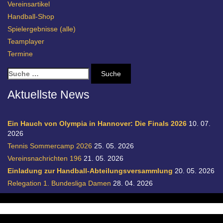
Vereinsartikel
Handball-Shop
Spielergebnisse (alle)
Teamplayer
Termine
S
u
c
Aktuellste News
h
e
n
Ein Hauch von Olympia in Hannover: Die Finals 2026
10. 07.
a
2026
c
Tennis Sommercamp 2026
25. 05. 2026
h
Vereinsnachrichten 196
21. 05. 2026
:
Einladung zur Handball-Abteilungsversammlung
20. 05. 2026
Relegation 1. Bundesliga Damen
28. 04. 2026
© SC Germania List von 1900 e.V.
realisiert durch designpraxis.de