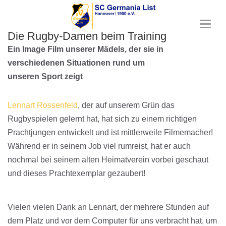
T
Die Rugby-Damen beim Training
o
g
Ein Image Film unserer Mädels, der sie in
g
verschiedenen Situationen rund um
l
e
unseren Sport zeigt
n
a
Lennart Rossenfeld
, der auf unserem Grün das
v
i
Rugbyspielen gelernt hat, hat sich zu einem richtigen
g
Prachtjungen entwickelt und ist mittlerweile Filmemacher!
a
t
Während er in seinem Job viel rumreist, hat er auch
i
nochmal bei seinem alten Heimatverein vorbei geschaut
o
und dieses Prachtexemplar gezaubert!
n
Vielen vielen Dank an Lennart, der mehrere Stunden auf
dem Platz und vor dem Comput
er für uns verbracht hat, um