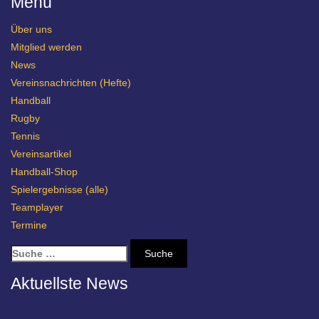
Menü
Über uns
Mitglied werden
News
Vereinsnachrichten (Hefte)
Handball
Rugby
Tennis
Vereinsartikel
Handball-Shop
Spielergebnisse (alle)
Teamplayer
Termine
S
u
c
Aktuellste News
h
e