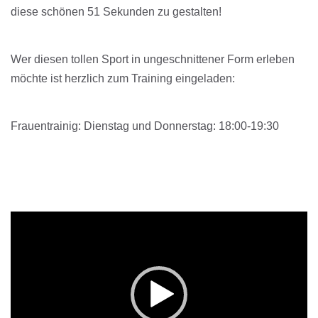
diese schönen 51 Sekunden zu gestalten!
Wer diesen tollen Sport in ungeschnittener Form erleben
möchte ist herzlich zum Training eingeladen:
Frauentrainig: Dienstag und Donnerstag: 18:00-19:30
V
i
d
e
o
-
P
l