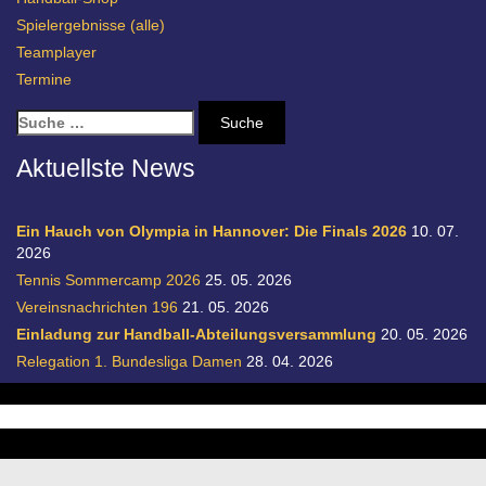
Spielergebnisse (alle)
Teamplayer
Termine
S
u
c
Aktuellste News
h
e
n
Ein Hauch von Olympia in Hannover: Die Finals 2026
10. 07.
a
2026
c
Tennis Sommercamp 2026
25. 05. 2026
h
Vereinsnachrichten 196
21. 05. 2026
:
Einladung zur Handball-Abteilungsversammlung
20. 05. 2026
Relegation 1. Bundesliga Damen
28. 04. 2026
© SC Germania List von 1900 e.V.
realisiert durch designpraxis.de