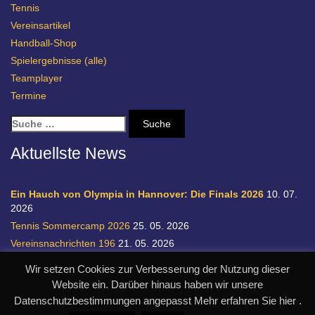
Tennis
Vereinsartikel
Handball-Shop
Spielergebnisse (alle)
Teamplayer
Termine
S
u
c
Aktuellste News
h
e
n
Ein Hauch von Olympia in Hannover: Die Finals 2026
10. 07.
a
2026
c
Tennis Sommercamp 2026
25. 05. 2026
h
Vereinsnachrichten 196
21. 05. 2026
:
Einladung zur Handball-Abteilungsversammlung
20. 05. 2026
Wir setzen Cookies zur Verbesserung der Nutzung dieser
Relegation 1. Bundesliga Damen
28. 04. 2026
Website ein. Darüber hinaus haben wir unsere
Datenschutzbestimmungen angepasst Mehr erfahren Sie hier .
© SC Germania List von 1900 e.V.
realisiert durch designpraxis.de