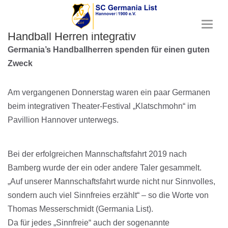
T
Handball Herren integrativ
o
g
Germania’s Handballherren spenden für einen guten
g
Zweck
l
e
n
Am vergangenen Donnerstag waren ein paar Germanen
a
beim integrativen Theater-Festival „Klatschmohn“ im
v
i
Pavillion Hannover unterwegs.
g
a
t
Bei der erfolgreichen Mannschaftsfahrt 2019 nach
i
o
Bamberg wurde der ein oder andere Taler gesammelt.
n
„Auf unserer Mannschaftsfahrt wurde nicht nur Sinnvolles,
sondern auch viel Sinnfreies erzählt“ – so die Worte von
Thomas Messerschmidt (Germania List).
Da für jedes „Sinnfreie“ auch der sogenannte