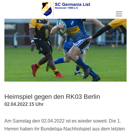
T
o
g
g
l
e
n
a
v
i
g
a
t
i
Heimspiel gegen den RK03 Berlin
o
n
02.04.2022 15 Uhr
Am Samstag den 02.04.2022 ist es wieder soweit. Die 1.
Herren haben ihr Bundeliga-Nachholspiel aus dem letzten