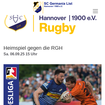
T
o
g
g
l
e
n
a
Heimspiel gegen die RGH
v
i
Sa. 06.09.25 15 Uhr
g
a
t
i
o
n