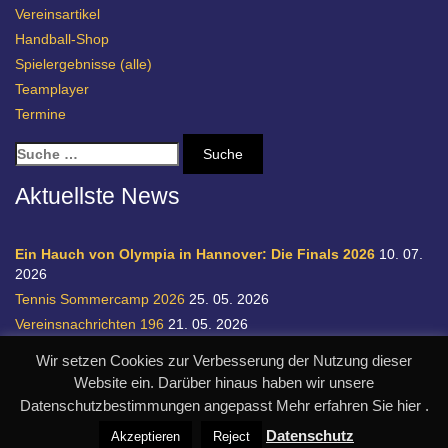
Vereinsartikel
Handball-Shop
Spielergebnisse (alle)
Teamplayer
Termine
S
u
c
Aktuellste News
h
e
n
Ein Hauch von Olympia in Hannover: Die Finals 2026
10. 07.
a
2026
c
Tennis Sommercamp 2026
25. 05. 2026
h
Vereinsnachrichten 196
21. 05. 2026
:
Einladung zur Handball-Abteilungsversammlung
20. 05. 2026
Wir setzen Cookies zur Verbesserung der Nutzung dieser
Relegation 1. Bundesliga Damen
28. 04. 2026
Website ein. Darüber hinaus haben wir unsere
Datenschutzbestimmungen angepasst Mehr erfahren Sie hier .
© SC Germania List von 1900 e.V.
realisiert durch designpraxis.de
Datenschutz
Akzeptieren
Reject