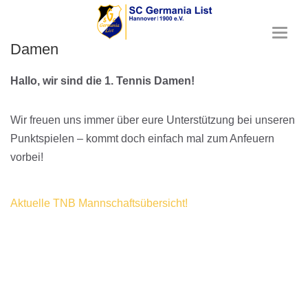
T
Damen
o
g
g
Hallo, wir sind die 1. Tennis Damen!
l
e
n
Wir freuen uns immer über eure Unterstützung bei unseren
a
Punktspielen – kommt doch einfach mal zum Anfeuern
v
vorbei!
i
g
a
t
Aktuelle TNB Mannschaftsübersicht!
i
o
n