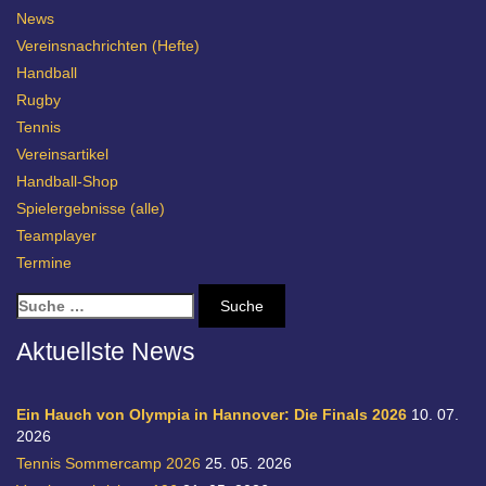
News
Vereinsnachrichten (Hefte)
Handball
Rugby
Tennis
Vereinsartikel
Handball-Shop
Spielergebnisse (alle)
Teamplayer
Termine
S
u
c
Aktuellste News
h
e
n
Ein Hauch von Olympia in Hannover: Die Finals 2026
10. 07.
a
2026
c
Tennis Sommercamp 2026
25. 05. 2026
h