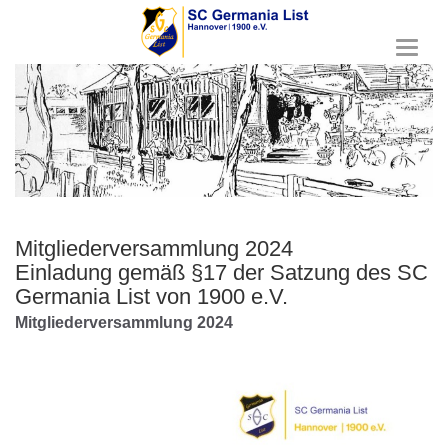
T
o
g
g
l
e
n
a
v
i
Mitgliederversammlung 2024
g
Einladung gemäß §17 der Satzung des SC
a
t
Germania List von 1900 e.V.
i
Mitgliederversammlung 2024
o
n