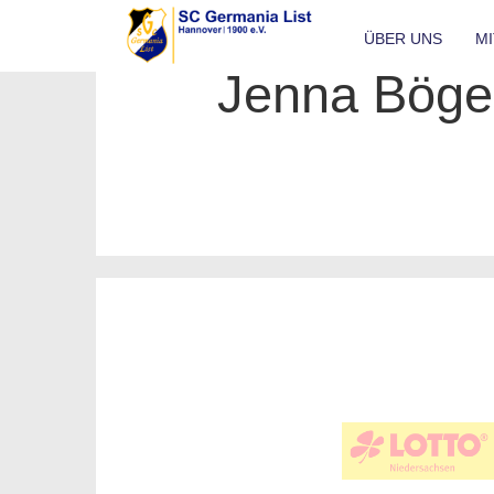
ÜBER UNS
M
Jenna Böge