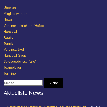
Über uns
Mitglied werden
News
Vereinsnachrichten (Hefte)
Handball
Rugby
Tennis
Vereinsartikel
Handball-Shop
Spielergebnisse (alle)
Teamplayer
Termine
S
u
c
Aktuellste News
h
e
n
Ein Hauch von Olympia in Hannover: Die Finals 2026
10. 07.