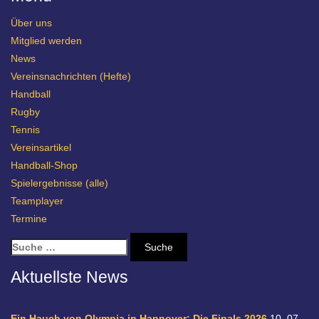
Über uns
Mitglied werden
News
Vereinsnachrichten (Hefte)
Handball
Rugby
Tennis
Vereinsartikel
Handball-Shop
Spielergebnisse (alle)
Teamplayer
Termine
S
u
c
Aktuellste News
h
e
n
Ein Hauch von Olympia in Hannover: Die Finals 2026
10. 07.