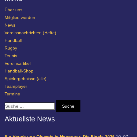
Über uns
Mitglied werden
News
Vereinsnachrichten (Hefte)
Handball
Rugby
Tennis
Vereinsartikel
Handball-Shop
Spielergebnisse (alle)
Teamplayer
Termine
S
u
c
Aktuellste News
h
e
n
Ein Hauch von Olympia in Hannover: Die Finals 2026
10. 07.