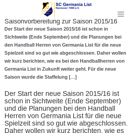
T
Saisonvorbereitung zur Saison 2015/16
o
g
Der Start der neue Saison 2015/16 ist schon in
g
Sichtweite (Ende September) und die Planungen bei
l
e
den Handball Herren von Germania List für die neue
n
Spielzeit sind so gut wie abgeschlossen. Daher wollen
a
wir kurz berichten, wie es bei den Handballherren von
v
i
Germania List in Zukunft weiter geht. Für die neue
g
Saison wurde die Staffelung […]
a
t
i
Der Start der neue Saison 2015/16 ist
o
schon in Sichtweite (Ende September)
n
und die Planungen bei den Handball
Herren von Germania List für die neue
Spielzeit sind so gut wie abgeschlossen.
Daher wollen wir kurz berichten, wie es