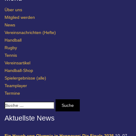
Über uns
Mitglied werden
News
Vereinsnachrichten (Hefte)
Handball
Rugby
Tennis
Vereinsartikel
Handball-Shop
Spielergebnisse (alle)
Teamplayer
Termine
S
u
c
Aktuellste News
h
e
n
Ein Hauch von Olympia in Hannover: Die Finals 2026
10. 07.