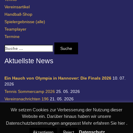
Vereinsartikel
Handball-Shop
Spielergebnisse (alle)
Teamplayer
Termine
S
u
c
Aktuellste News
h
e
n
Ein Hauch von Olympia in Hannover: Die Finals 2026
10. 07.
a
2026
c
Tennis Sommercamp 2026
25. 05. 2026
h
Vereinsnachrichten 196
21. 05. 2026
:
Einladung zur Handball-Abteilungsversammlung
20. 05. 2026
Wir setzen Cookies zur Verbesserung der Nutzung dieser
Relegation 1. Bundesliga Damen
28. 04. 2026
Website ein. Darüber hinaus haben wir unsere
Datenschutzbestimmungen angepasst Mehr erfahren Sie hier .
© SC Germania List von 1900 e.V.
realisiert durch designpraxis.de
Datenschutz
Akzeptieren
Reject