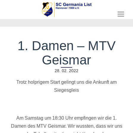
T
o
g
g
l
1. Damen – MTV
e
n
Geismar
a
v
i
28. 02. 2022
g
a
Trotz holprigem Start gelingt uns die Ankunft am
t
Siegesgleis
i
o
n
Am Samstag um 18:30 Uhr empfingen wir die 1.
Damen des MTV Geismar. Wir wussten, dass wir uns