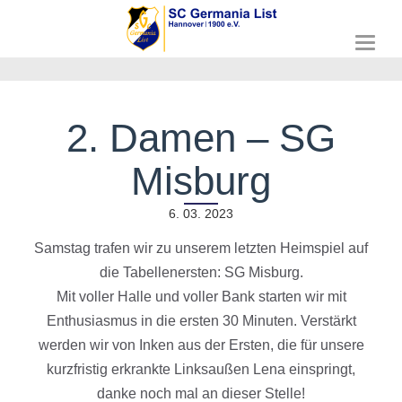
T
o
g
g
l
2. Damen – SG
e
n
Misburg
a
v
i
6. 03. 2023
g
a
Samstag trafen wir zu unserem letzten Heimspiel auf
t
die Tabellenersten: SG Misburg.
i
o
Mit voller Halle und voller Bank starten wir mit
n
Enthusiasmus in die ersten 30 Minuten. Verstärkt
werden wir von Inken aus der Ersten, die für unsere
kurzfristig erkrankte Linksaußen Lena einspringt,
danke noch mal an dieser Stelle!