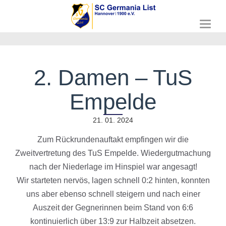
T
o
g
g
l
2. Damen – TuS
e
n
Empelde
a
v
i
21. 01. 2024
g
a
Zum Rückrundenauftakt empfingen wir die
t
Zweitvertretung des TuS Empelde. Wiedergutmachung
i
o
nach der Niederlage im Hinspiel war angesagt!
n
Wir starteten nervös, lagen schnell 0:2 hinten, konnten
uns aber ebenso schnell steigern und nach einer
Auszeit der Gegnerinnen beim Stand von 6:6
kontinuierlich über 13:9 zur Halbzeit absetzen.