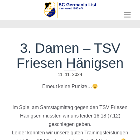
T
o
g
g
l
3. Damen – TSV
e
n
Friesen Hänigsen
a
v
i
11. 11. 2024
g
a
Erneut keine Punkte…
t
i
o
Im Spiel am Samstagmittag gegen den TSV Friesen
n
Hänigsen mussten wir uns leider 16:18 (7:12)
geschlagen geben.
Leider konnten wir unsere guten Trainingsleistungen