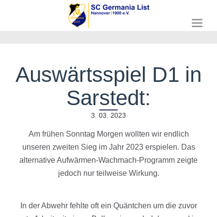
T
o
g
g
l
Auswärtsspiel D1 in
e
n
Sarstedt:
a
v
i
3. 03. 2023
g
a
Am frühen Sonntag Morgen wollten wir endlich
t
unseren zweiten Sieg im Jahr 2023 erspielen. Das
i
o
alternative Aufwärmen-Wachmach-Programm zeigte
n
jedoch nur teilweise Wirkung.
In der Abwehr fehlte oft ein Quäntchen um die zuvor