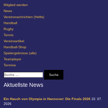
Mitglied werden
News
Vereinsnachrichten (Hefte)
Handball
Rugby
Tennis
Vereinsartikel
Handball-Shop
Spielergebnisse (alle)
Teamplayer
Termine
S
u
c
Aktuellste News
h
e
n
Ein Hauch von Olympia in Hannover: Die Finals 2026
10. 07.
a
2026
c