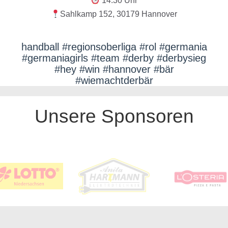
14:30 Uhr
Sahlkamp 152, 30179 Hannover
handball #regionsoberliga #rol #germania
#germaniagirls #team #derby #derbysieg
#hey #win #hannover #bär
#wiemachtderbär
Unsere Sponsoren