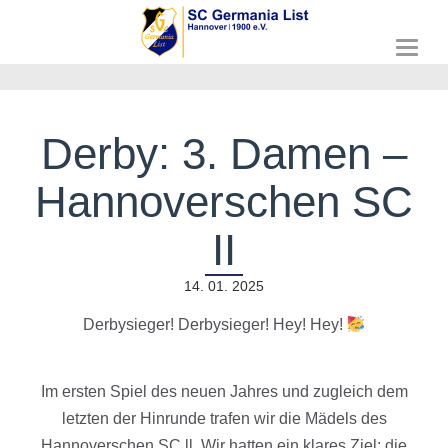
T
o
g
g
l
Derby: 3. Damen –
e
n
Hannoverschen SC
a
v
i
II
g
a
14. 01. 2025
t
i
Derbysieger! Derbysieger! Hey! Hey!
o
n
Im ersten Spiel des neuen Jahres und zugleich dem
letzten der Hinrunde trafen wir die Mädels des
Hannoverschen SC ll. Wir hatten ein klares Ziel: die