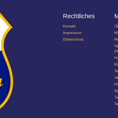
Rechtliches
Kontakt
Ü
Impressum
Mi
Datenschutz
N
Ve
(H
Ha
R
Te
Ve
H
Sp
T
T