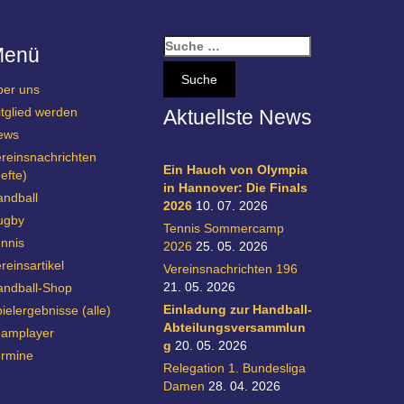
S
Menü
u
c
ber uns
h
tglied werden
Aktuellste News
e
n
ews
a
reinsnachrichten
c
Ein Hauch von Olympia
efte)
h
in Hannover: Die Finals
ndball
:
2026
10. 07. 2026
ugby
Tennis Sommercamp
nnis
2026
25. 05. 2026
reinsartikel
Vereinsnachrichten 196
21. 05. 2026
andball-Shop
Einladung zur Handball-
ielergebnisse (alle)
Abteilungsversammlun
eamplayer
g
20. 05. 2026
ermine
Relegation 1. Bundesliga
Damen
28. 04. 2026