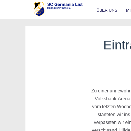
ÜBER UNS
M
Eint
Zu einer ungewohnt
Volksbank-Arena.
vom letzten Wochen
starteten wir in
verpassten wir ei
verschwand. Hildes