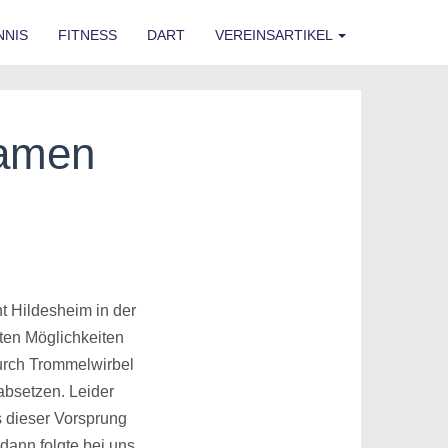
NNIS
FITNESS
DART
VEREINSARTIKEL
Damen
t Hildesheim in der
ten Möglichkeiten
durch Trommelwirbel
 absetzen. Leider
s dieser Vorsprung
dann folgte bei uns