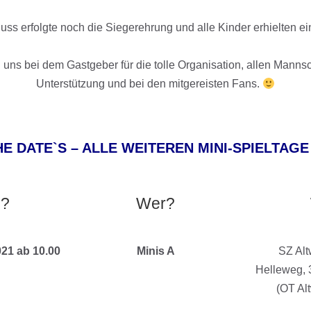
ss erfolgte noch die Siegerehrung und alle Kinder erhielten e
uns bei dem Gastgeber für die tolle Organisation, allen Mannsch
Unterstützung und bei den mitgereisten Fans.
E DATE`S – ALLE WEITEREN MINI-SPIELTAGE 
021
Neujahrsempfang
Abteil
?
Wer?
021
Neujahrsempfang
Abteil
021 ab 10.00
Minis A
SZ Al
Helleweg, 
(OT Al
021
Neujahrsempfang
Abteil