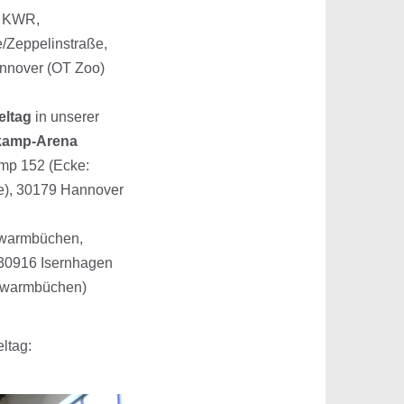
KWR,
e/Zeppelinstraße,
nnover (OT Zoo)
ung(en): alle
eltag
in unserer
kamp-Arena
mp 152 (Ecke:
e), 30179 Hannover
ung(en): alle
twarmbüchen,
30916 Isernhagen
twarmbüchen)
ltag: