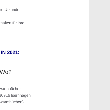
ine Urkunde.
aften für ihre
IN 2021:
ung(en): alle
Wo?
ung(en): alle
twarmbüchen,
30916 Isernhagen
twarmbüchen)
ung(en): alle