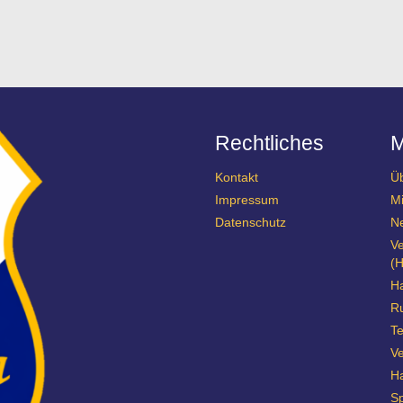
Rechtliches
Kontakt
Ü
Impressum
Mi
Datenschutz
N
Ve
(H
Ha
R
Te
Ve
H
Sp