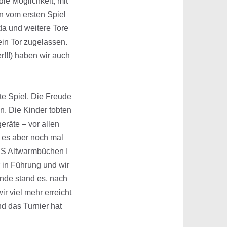
ie Möglichkeit, mit
en vom ersten Spiel
da und weitere Tore
ein Tor zugelassen.
!!!) haben wir auch
zte Spiel. Die Freude
en. Die Kinder tobten
räte – vor allen
e es aber noch mal
TuS Altwarmbüchen I
r in Führung und wir
Ende stand es, nach
ir viel mehr erreicht
nd das Turnier hat