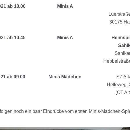
021 ab 10.00
Minis A
Lüerstraß
30175 Ha
021
Neujahrsempfang
Abteil
021 ab 10.45
Minis A
Heimspi
Sahl
Sahlka
Hebbelstraß
021
Neujahrsempfang
Abteil
021 ab 09.00
Minis Mädchen
SZ Al
Helleweg, 
(OT Al
folgen noch ein paar Eindrücke vom ersten Minis-Mädchen-Spie