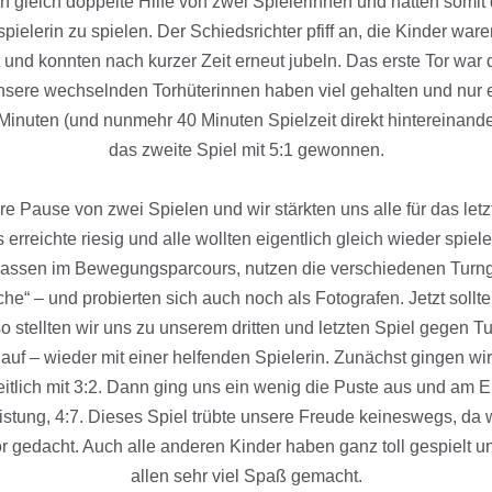
 gleich doppelte Hilfe von zwei Spielerinnen und hatten somit d
ielerin zu spielen. Der Schiedsrichter pfiff an, die Kinder war
t und konnten nach kurzer Zeit erneut jubeln. Das erste Tor war 
nsere wechselnden Torhüterinnen haben viel gehalten und nur 
inuten (und nunmehr 40 Minuten Spielzeit direkt hintereinander
das zweite Spiel mit 5:1 gewonnen.
re Pause von zwei Spielen und wir stärkten uns alle für das let
 erreichte riesig und alle wollten eigentlich gleich wieder spiel
lassen im Bewegungsparcours, nutzen die verschiedenen Turnge
he“ – und probierten sich auch noch als Fotografen. Jetzt sollt
o stellten wir uns zu unserem dritten und letzten Spiel gegen 
 auf – wieder mit einer helfenden Spielerin. Zunächst gingen wi
itlich mit 3:2. Dann ging uns ein wenig die Puste aus und am 
istung, 4:7. Dieses Spiel trübte unsere Freude keineswegs, da w
or gedacht. Auch alle anderen Kinder haben ganz toll gespielt u
allen sehr viel Spaß gemacht.