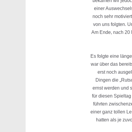
bekamen wir jedoch
einer Auswechselsp
noch sehr motivier
von uns folgten. U
Am Ende, nach 20 M
Es folgte eine länge
war über das bereits
erst noch ausge
Dingen die „Rutsc
ernst werden und s
für diesen Spieltag
führten zwischenze
einer ganz tollen Le
hatten als je zuv