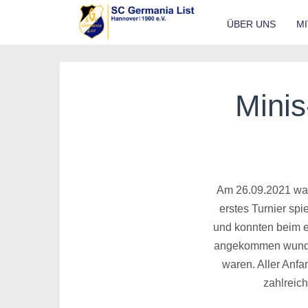
ÜBER UNS
M
Minis
Am 26.09.2021 war 
erstes Turnier spi
und konnten beim er
angekommen wundert
waren. Aller Anfa
zahlreic