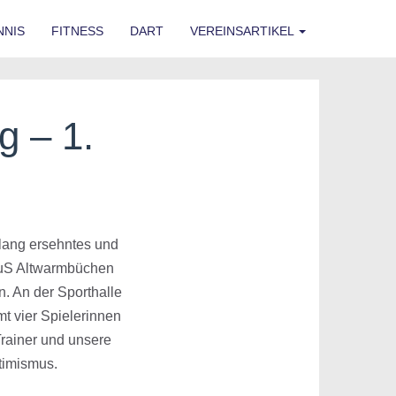
NNIS
FITNESS
DART
VEREINSARTIKEL
g – 1.
 lang ersehntes und
TuS Altwarmbüchen
n. An der Sporthalle
t vier Spielerinnen
Trainer und unsere
timismus.