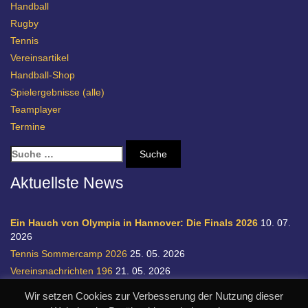
Handball
Rugby
Tennis
Vereinsartikel
Handball-Shop
Spielergebnisse (alle)
Teamplayer
Termine
S
u
c
Aktuellste News
h
e
n
Ein Hauch von Olympia in Hannover: Die Finals 2026
10. 07.
a
2026
c
Tennis Sommercamp 2026
25. 05. 2026
h
Vereinsnachrichten 196
21. 05. 2026
:
Einladung zur Handball-Abteilungsversammlung
20. 05. 2026
Wir setzen Cookies zur Verbesserung der Nutzung dieser
Relegation 1. Bundesliga Damen
28. 04. 2026