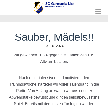
T
o
g
g
l
Sauber, Mädels!!
e
n
a
28. 10. 2024
v
Wir gewinnen 20:24 gegen die Damen des TuS
i
g
Altwarmbüchen.
a
t
i
Nach einer intensiven und motivierenden
o
n
Trainingswoche starteten wir voller Tatendrang in die
Partie. Von Anfang an waren wir uns unserer
Abwehrstärke bewusst und gingen selbstbewusst ins
Spiel. Bereits mit dem ersten Tor legten wir den