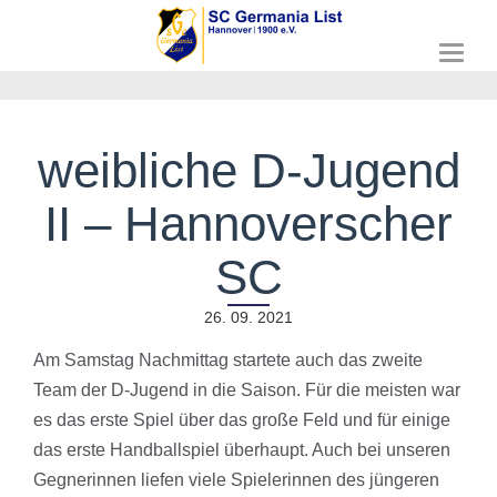
T
o
g
g
l
weibliche D-Jugend
e
n
II – Hannoverscher
a
v
i
SC
g
a
26. 09. 2021
t
i
Am Samstag Nachmittag startete auch das zweite
o
n
Team der D-Jugend in die Saison. Für die meisten war
es das erste Spiel über das große Feld und für einige
das erste Handballspiel überhaupt. Auch bei unseren
Gegnerinnen liefen viele Spielerinnen des jüngeren