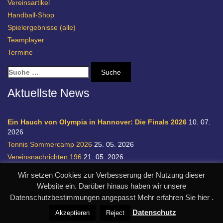
Vereinsartikel
Handball-Shop
Spielergebnisse (alle)
Teamplayer
Termine
S
u
c
Aktuellste News
h
e
n
Ein Hauch von Olympia in Hannover: Die Finals 2026
10. 07.
a
2026
c
Tennis Sommercamp 2026
25. 05. 2026
h
Vereinsnachrichten 196
21. 05. 2026
:
Einladung zur Handball-Abteilungsversammlung
20. 05. 2026
Wir setzen Cookies zur Verbesserung der Nutzung dieser
Relegation 1. Bundesliga Damen
28. 04. 2026
Website ein. Darüber hinaus haben wir unsere
Datenschutzbestimmungen angepasst Mehr erfahren Sie hier .
© SC Germania List von 1900 e.V.
realisiert durch designpraxis.de
Datenschutz
Akzeptieren
Reject